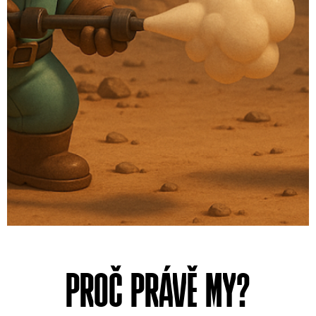
Rychlé a spolehlivé
PROČ PRÁVĚ MY?
hubení štěnic