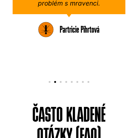
problém s mravenci.
Partricie Pihrtová
ČASTO KLADENÉ
OTÁZKY (FAQ)