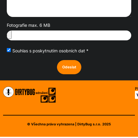
Fotografie max. 6 MB
Souhlas s poskytnutím osobních dat *
Odeslat
P
© Všechna práva vyhrazena | DirtyBug s.r.o. 2025