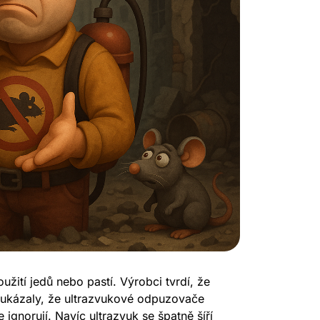
žití jedů nebo pastí. Výrobci tvrdí, že
k ukázaly, že ultrazvukové odpuzovače
ignorují. Navíc ultrazvuk se špatně šíří