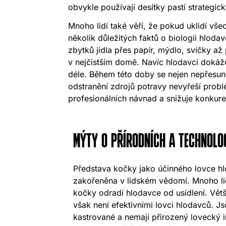
obvykle používají desítky pastí strategic
Mnoho lidí také věří, že pokud uklidí vše
několik důležitých faktů o biologii hlod
zbytků jídla přes papír, mýdlo, svíčky až
v nejčistším domě. Navíc hlodavci dokážo
déle. Během této doby se nejen nepřesuno
odstranění zdrojů potravy nevyřeší probl
profesionálních návnad a snižuje konkure
MÝTY O PŘÍRODNÍCH A TECHNOLO
Představa kočky jako účinného lovce h
zakořeněna v lidském vědomí. Mnoho lid
kočky odradí hlodavce od usídlení. Vě
však není efektivními lovci hlodavců. J
kastrované a nemají přirozený lovecký i