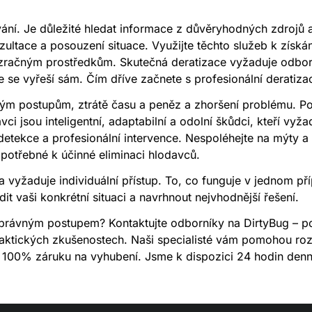
ání. Je důležité hledat informace z důvěryhodných zdrojů a
zultace a posouzení situace. Využijte těchto služeb k získá
zračným prostředkům. Skutečná deratizace vyžaduje odborné
 se vyřeší sám. Čím dříve začnete s profesionální deratizací
ým postupům, ztrátě času a peněz a zhoršení problému. Poc
ci jsou inteligentní, adaptabilní a odolní škůdci, kteří vyžad
detekce a profesionální intervence. Nespoléhejte na mýty 
í potřebné k účinné eliminaci hlodavců.
a vyžaduje individuální přístup. To, co funguje v jednom př
it vaši konkrétní situaci a navrhnout nejvhodnější řešení.
i správným postupem? Kontaktujte odborníky na DirtyBug – p
ktických zkušenostech. Naši specialisté vám pomohou rozliš
 100% záruku na vyhubení. Jsme k dispozici 24 hodin denně