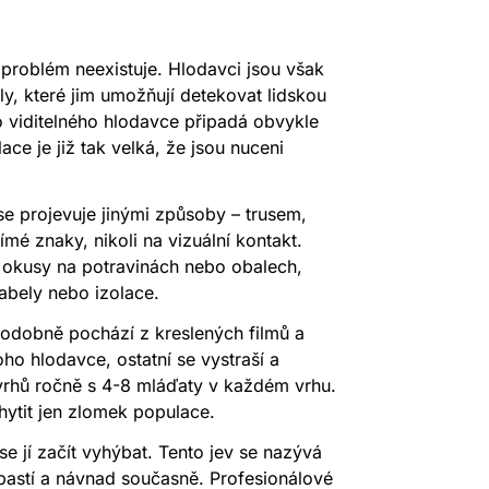
problém neexistuje. Hlodavci jsou však
ly, které jim umožňují detekovat lidskou
ho viditelného hlodavce připadá obvykle
e je již tak velká, že jsou nuceni
se projevuje jinými způsoby – trusem,
mé znaky, nikoli na vizuální kontakt.
k, okusy na potravinách nebo obalech,
abely nebo izolace.
podobně pochází z kreslených filmů a
ho hlodavce, ostatní se vystraší a
 vrhů ročně s 4-8 mláďaty v každém vrhu.
ytit jen zlomek populace.
se jí začít vyhýbat. Tento jev se nazývá
 pastí a návnad současně. Profesionálové