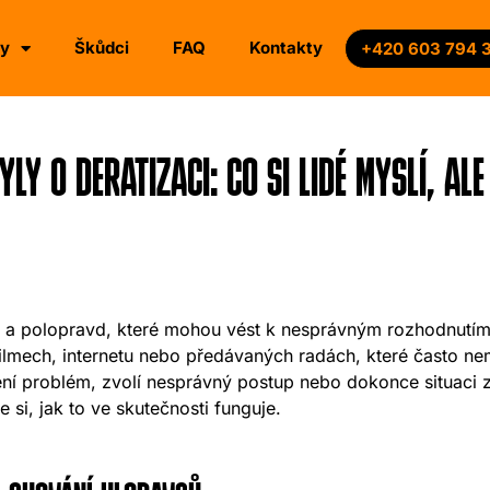
by
Škůdci
FAQ
Kontakty
+420 603 794 
LY O DERATIZACI: CO SI LIDÉ MYSLÍ, AL
 a polopravd, které mohou vést k nesprávným rozhodnutí
lmech, internetu nebo předávaných radách, které často nem
ní problém, zvolí nesprávný postup nebo dokonce situaci 
e si, jak to ve skutečnosti funguje.