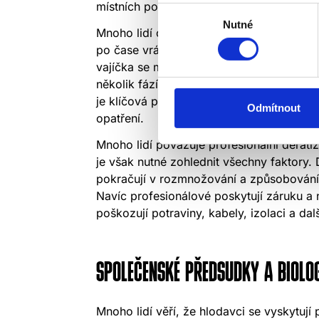
místních podmínek a bezpečnostních požad
Výběr
Nutné
souhlasu
Mnoho lidí očekává, že deratizace je je
po čase vrátí. Úspěšná deratizace je vša
vajíčka se mohou vylíhnout až po několik
několik fází: počáteční zásah, monitorin
je klíčová pro dlouhodobý úspěch a zahrn
Odmítnout
opatření.
Mnoho lidí považuje profesionální derati
je však nutné zohlednit všechny faktory
pokračují v rozmnožování a způsobování šk
Navíc profesionálové poskytují záruku a
poškozují potraviny, kabely, izolaci a da
SPOLEČENSKÉ PŘEDSUDKY A BIOLOG
Mnoho lidí věří, že hlodavci se vyskytuj