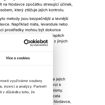
 na hlodavce zpočátku stresující účinek,
sobem, který ztěžuje jejich kontrolu.
yto metody jsou bezpečnější a levnější
davce. Například máta, levandule nebo
mácí prostředky mohou být dokonce
 eliminace. Lidé často hlásí úspěch
ohou dočasně změnit chování z jiných
Více o cookies
í co nejsilnějších rodenticidů a jejich
ěvnosti využíváme soubory
odavci si mohou vyvinout averzi k
, inzerci a analýzy. Partneři
domácí zvířata a necílové organismy.
li v důsledku toho, že
právného typu jedu může být zcela
í správný typ jedu podle druhu hlodavce,