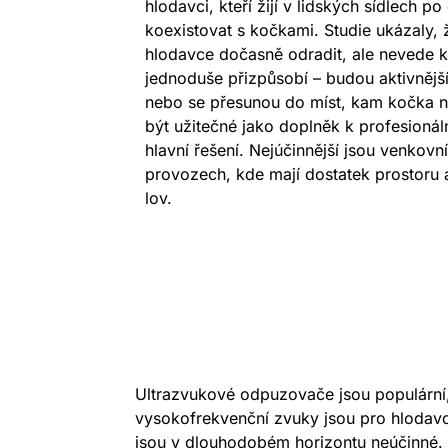
hlodavci, kteří žijí v lidských sídlech po
koexistovat s kočkami. Studie ukázaly,
hlodavce dočasně odradit, ale nevede k 
jednoduše přizpůsobí – budou aktivnější
nebo se přesunou do míst, kam kočka 
být užitečné jako doplněk k profesionální
hlavní řešení. Nejúčinnější jsou venkov
provozech, kde mají dostatek prostoru
lov.
Ultrazvukové odpuzovače jsou populární, 
vysokofrekvenční zvuky jsou pro hlodavc
jsou v dlouhodobém horizontu neúčinné. Hl