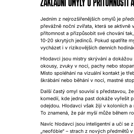
ZÁKLADNÍ OMYLY O PŘÍTOMNOSTI 
Jedním z nejrozšířenějších omylů je pře
převážně noční zvířata, která se aktivně 
přítomnost a přizpůsobit své chování tak,
10-20 skrytých jedinců. Pokud spatříte m
vycházet i v rizikovějších denních hodin
Hlodavci jsou mistry skrývání a dokážou ž
okousy, zvuky v noci, pachy nebo stopami.
Místo spoléhání na vizuální kontakt je tř
škrábání nebo běhání v noci, mastné stop
Další častý omyl souvisí s představou, ž
komedií, kde jedna past dokáže vyřešit pr
odejdou. Hlodavci však žijí v koloniích 
To znamená, že pár myší může během rok
Navíc hlodavci jsou inteligentní a učí se 
„neofóbie“ – strach z nových předmětů v 