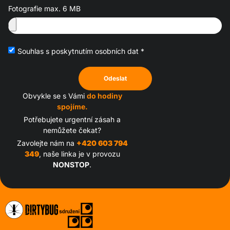
Fotografie max. 6 MB
Souhlas s poskytnutím osobních dat *
Odeslat
Obvykle se s Vámi
do hodiny
spojíme.
Potřebujete urgentní zásah a
nemůžete čekat?
Zavolejte nám na
+420 603 794
349
, naše linka je v provozu
NONSTOP
.