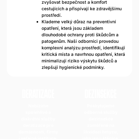
zvyšovat bezpečnost a komfort
cestujících a přispívají ke zdravějšímu
prostředí.
Klademe velký důraz na preventivní
opatření, která jsou základem
dlouhodobé ochrany proti škůdcům a
patogenům. Naši odborníci provedou
komplexní analýzu prostředí, identifikují
kritická místa a navrhnou opatření, která
minimalizují riziko výskytu škůdců a
zlepšují hygienické podmínky.
DERATIZACE
DEZINSEKCE
Nabízíme
Poskytujeme
spolehlivé a
odborné služby
diskrétní služby
dezinsekce
deratizace pro
zaměřené na
domácnosti, firmy
likvidaci hmyzu,
i veřejné instituce.
jako jsou štěnice,