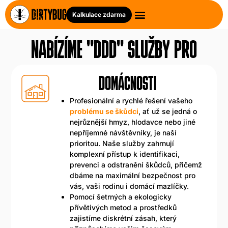
Kalkulace zdarma
NABÍZÍME "DDD" SLUŽBY PRO
DOMÁCNOSTI
Profesionální a rychlé řešení vašeho
problému se škůdci
, ať už se jedná o
nejrůznější hmyz, hlodavce nebo jiné
nepříjemné návštěvníky, je naší
prioritou. Naše služby zahrnují
komplexní přístup k identifikaci,
prevenci a odstranění škůdců, přičemž
dbáme na maximální bezpečnost pro
vás, vaši rodinu i domácí mazlíčky.
Pomocí šetrných a ekologicky
přívětivých metod a prostředků
zajistíme diskrétní zásah, který