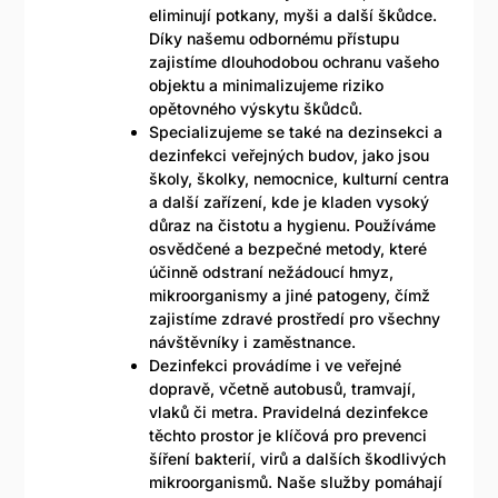
eliminují potkany, myši a další škůdce.
Díky našemu odbornému přístupu
zajistíme dlouhodobou ochranu vašeho
objektu a minimalizujeme riziko
opětovného výskytu škůdců.
Specializujeme se také na dezinsekci a
dezinfekci veřejných budov, jako jsou
školy, školky, nemocnice, kulturní centra
a další zařízení, kde je kladen vysoký
důraz na čistotu a hygienu. Používáme
osvědčené a bezpečné metody, které
účinně odstraní nežádoucí hmyz,
mikroorganismy a jiné patogeny, čímž
zajistíme zdravé prostředí pro všechny
návštěvníky i zaměstnance.
Dezinfekci provádíme i ve veřejné
dopravě, včetně autobusů, tramvají,
vlaků či metra. Pravidelná dezinfekce
těchto prostor je klíčová pro prevenci
šíření bakterií, virů a dalších škodlivých
mikroorganismů. Naše služby pomáhají