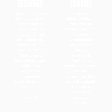
DEZINFEKCE
FUMIGACE
Nabízíme špičkové
Profesionální
služby dezinfekce
služby fumigace
pro domácnosti,
zaměřené na
firmy i veřejné
likvidaci škůdců ve
prostory. Účinně
skladech,
eliminujeme viry,
zemědělských
bakterie a plísně
provozech i
pomocí moderních
dalších
technologií a
prostorách.
šetrných postupů.
Používáme
Zajišťujeme
osvědčené metody
bezpečné a
a moderní
hygienické
technologie, které
prostředí pro vás i
zaručují maximální
vaše blízké.
účinnost a
bezpečnost.
Více info
Více info