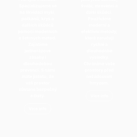
Specializujeme se
švábi, mravenci a
na likvidaci myší,
další škůdci.
potkanů, krys a
Používáme
dalších škůdců
moderní a
pomocí moderních
efektivní metody,
a šetrných metod.
které zaručují
Zajistíme
rychlé a
jednorázové
dlouhodobé
zásahy i
výsledky.
dlouhodobou
Chráníme vaše
prevenci. S námi
prostory před
máte jistotu, že
nežádoucím
váš prostor
hmyzem.
zůstane bezpečný
a čistý.
Více info
Více info