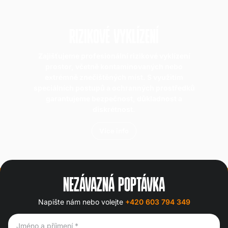
RIZIKOVÉ VYKLÍZENÍ
Zajišťujeme profesionální rizikové vyklízení
prostor, včetně kontaminovaných nebo
extrémně znečištěných míst. S využitím
speciálních postupů a ochranných prostředků
garantujeme bezpečnost, důkladnost a
diskrétnost.
Více info
NEZÁVAZNÁ POPTÁVKA
Napište nám nebo volejte
+420 603 794 349