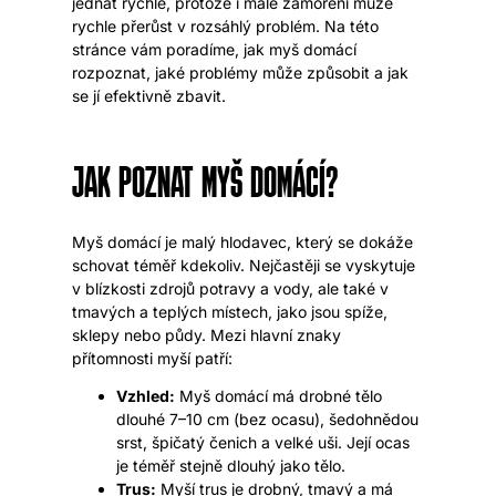
jednat rychle, protože i malé zamoření může
rychle přerůst v rozsáhlý problém. Na této
stránce vám poradíme, jak myš domácí
rozpoznat, jaké problémy může způsobit a jak
se jí efektivně zbavit.
JAK POZNAT MYŠ DOMÁCÍ?
Myš domácí je malý hlodavec, který se dokáže
schovat téměř kdekoliv. Nejčastěji se vyskytuje
v blízkosti zdrojů potravy a vody, ale také v
tmavých a teplých místech, jako jsou spíže,
sklepy nebo půdy. Mezi hlavní znaky
přítomnosti myší patří:
Vzhled:
Myš domácí má drobné tělo
dlouhé 7–10 cm (bez ocasu), šedohnědou
srst, špičatý čenich a velké uši. Její ocas
je téměř stejně dlouhý jako tělo.
Trus:
Myší trus je drobný, tmavý a má