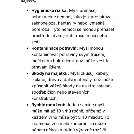
majetek:
Hygienická rizika:
Myši přenášejí
nebezpečné nemoci, jako je leptospiróza,
salmonelóza, hantaviry nebo lymeská
borelióza. Tyto nemoci se mohou přenášet
prostřednictvím jejich trusu, moči nebo
srsti.
Kontaminace potravin:
Myši mohou
kontaminovat potraviny svým trusem,
močí nebo bakteriemi, což může vést k
otravám jídlem.
Škody na majetku:
Myši okusují kabely,
izolace, dřevo a další materiály, což může
způsobit vážné škody na elektroinstalaci,
spotřebičích nebo stavebních
konstrukcích.
Rychlé množení:
Jedna samice myši
může mít až 10 vrhů ročně, přičemž v
každém vrhu může být 5–10 mláďat. To
znamená, že i malé zamoření se může
během několika týdnů výrazně rozšířit.