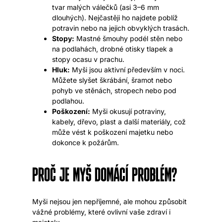
tvar malých válečků (asi 3–6 mm
dlouhých). Nejčastěji ho najdete poblíž
potravin nebo na jejich obvyklých trasách.
Stopy:
Mastné šmouhy podél stěn nebo
na podlahách, drobné otisky tlapek a
stopy ocasu v prachu.
Hluk:
Myši jsou aktivní především v noci.
Můžete slyšet škrábání, šramot nebo
pohyb ve stěnách, stropech nebo pod
podlahou.
Poškození:
Myši okusují potraviny,
kabely, dřevo, plast a další materiály, což
může vést k poškození majetku nebo
dokonce k požárům.
PROČ JE MYŠ DOMÁCÍ PROBLÉM?
Myši nejsou jen nepříjemné, ale mohou způsobit
vážné problémy, které ovlivní vaše zdraví i