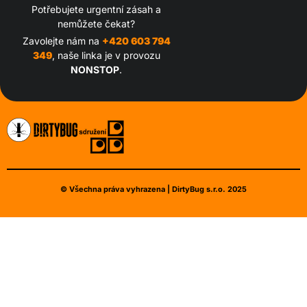
Potřebujete urgentní zásah a
nemůžete čekat?
Zavolejte nám na
+420 603 794
349
, naše linka je v provozu
NONSTOP
.
© Všechna práva vyhrazena | DirtyBug s.r.o. 2025