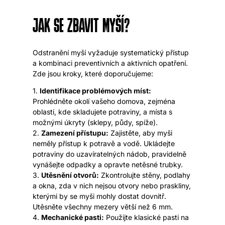
JAK SE ZBAVIT MYŠÍ?
Odstranění myší vyžaduje systematický přístup
a kombinaci preventivních a aktivních opatření.
Zde jsou kroky, které doporučujeme:
1.
Identifikace problémových míst:
Prohlédněte okolí vašeho domova, zejména
oblasti, kde skladujete potraviny, a místa s
možnými úkryty (sklepy, půdy, spíže).
2.
Zamezení přístupu:
Zajistěte, aby myši
neměly přístup k potravě a vodě. Ukládejte
potraviny do uzavíratelných nádob, pravidelně
vynášejte odpadky a opravte netěsné trubky.
3.
Utěsnění otvorů:
Zkontrolujte stěny, podlahy
a okna, zda v nich nejsou otvory nebo praskliny,
kterými by se myši mohly dostat dovnitř.
Utěsněte všechny mezery větší než 6 mm.
4.
Mechanické pasti:
Použijte klasické pasti na