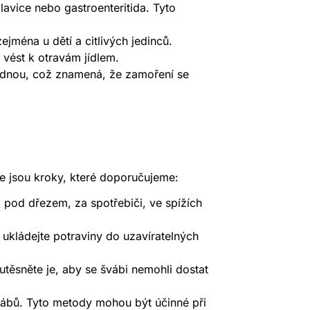
lavice nebo gastroenteritida. Tyto
ejména u dětí a citlivých jedinců.
 vést k otravám jídlem.
jednou, což znamená, že zamoření se
de jsou kroky, které doporučujeme:
d pod dřezem, za spotřebiči, ve spížích
 ukládejte potraviny do uzavíratelných
těsněte je, aby se švábi nemohli dostat
švábů. Tyto metody mohou být účinné při