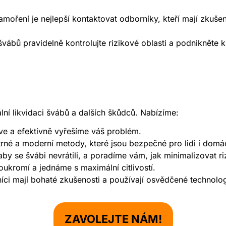
moření je nejlepší kontaktovat odborníky, kteří mají zkuše
vábů pravidelně kontrolujte rizikové oblasti a podnikněte kr
lní likvidaci švábů a dalších škůdců. Nabízíme:
ve a efektivně vyřešíme váš problém.
né a moderní metody, které jsou bezpečné pro lidi i domác
aby se švábi nevrátili, a poradíme vám, jak minimalizovat r
kromí a jednáme s maximální citlivostí.
ci mají bohaté zkušenosti a používají osvědčené technolog
ZAVOLEJTE NÁM!