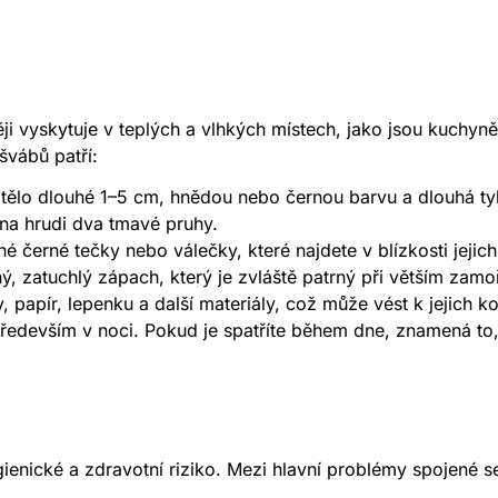
ěji vyskytuje v teplých a vlhkých místech, jako jsou kuchyn
švábů patří:
tělo dlouhé 1–5 cm, hnědou nebo černou barvu a dlouhá tyk
 na hrudi dva tmavé pruhy.
 černé tečky nebo válečky, které najdete v blízkosti jejic
, zatuchlý zápach, který je zvláště patrný při větším zamo
, papír, lepenku a další materiály, což může vést k jejich k
především v noci. Pokud je spatříte během dne, znamená to, 
enické a zdravotní riziko. Mezi hlavní problémy spojené se