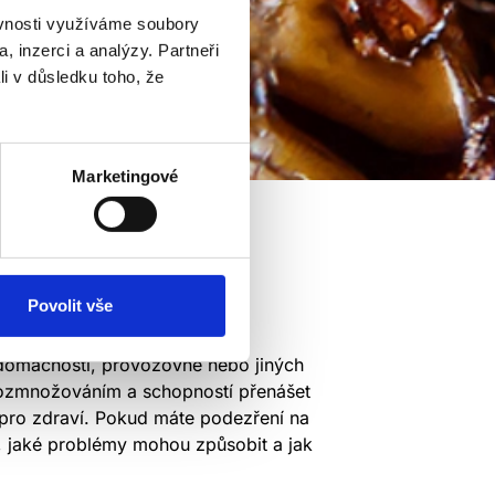
ěvnosti využíváme soubory
, inzerci a analýzy. Partneři
li v důsledku toho, že
Marketingové
Povolit vše
í domácnosti, provozovně nebo jiných
 rozmnožováním a schopností přenášet
pro zdraví. Pokud máte podezření na
at, jaké problémy mohou způsobit a jak