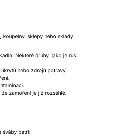
ě, koupelny, sklepy nebo sklady
adla. Některé druhy, jako je rus
h úkrytů nebo zdrojů potravy.
ření.
ontaminaci.
že zamoření je již rozsáhlé.
 šváby patří: