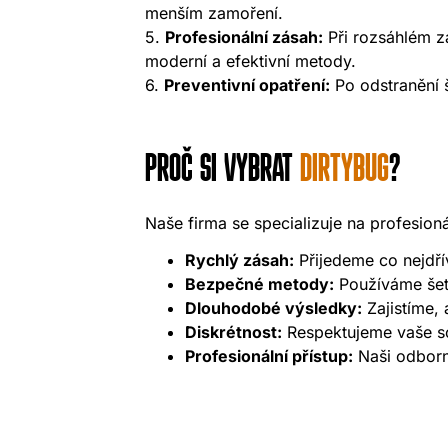
menším zamoření.
5.
Profesionální zásah:
Při rozsáhlém za
moderní a efektivní metody.
6.
Preventivní opatření:
Po odstranění š
PROČ SI VYBRAT
DIRTYBUG
?
Naše firma se specializuje na profesioná
Rychlý zásah:
Přijedeme co nejdří
Bezpečné metody:
Používáme šetr
Dlouhodobé výsledky:
Zajistíme, 
Diskrétnost:
Respektujeme vaše sou
Profesionální přístup:
Naši odborní