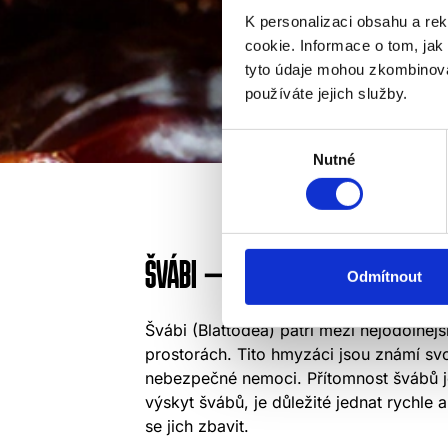
K personalizaci obsahu a re
cookie. Informace o tom, jak
tyto údaje mohou zkombinovat
používáte jejich služby.
Výběr
Nutné
souhlasu
ŠVÁBI – JAK JE ROZPOZNAT A ÚČ
Odmítnout
Švábi (Blattodea) patří mezi nejodolněj
prostorách. Tito hmyzáci jsou známí s
nebezpečné nemoci. Přítomnost švábů j
výskyt švábů, je důležité jednat rychle
se jich zbavit.