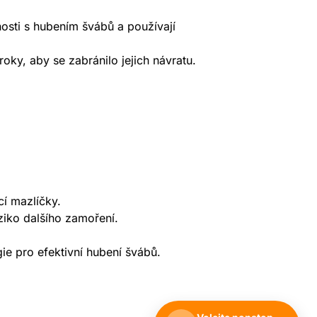
nosti s hubením švábů a používají
oky, aby se zabránilo jejich návratu.
í mazlíčky.
iziko dalšího zamoření.
ie pro efektivní hubení švábů.