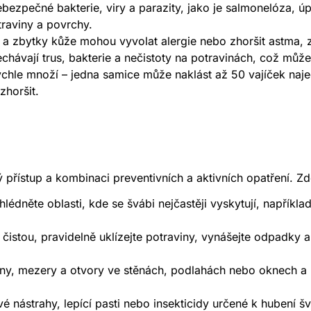
bezpečné bakterie, viry a parazity, jako je salmonelóza, úp
raviny a povrchy.
y a zbytky kůže mohou vyvolat alergie nebo zhoršit astma, z
hávají trus, bakterie a nečistoty na potravinách, což může
ychle množí – jedna samice může naklást až 50 vajíček na
horšit.
přístup a kombinaci preventivních a aktivních opatření. Z
lédněte oblasti, kde se švábi nejčastěji vyskytují, napříkla
istou, pravidelně uklízejte potraviny, vynášejte odpadky a
iny, mezery a otvory ve stěnách, podlahách nebo oknech a u
vé nástrahy, lepící pasti nebo insekticidy určené k hubení 