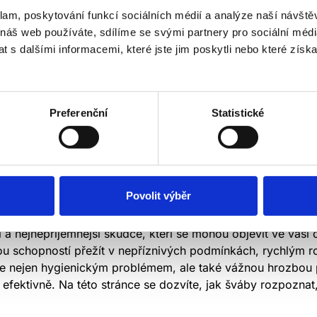
klam, poskytování funkcí sociálních médií a analýze naší návšt
 náš web používáte, sdílíme se svými partnery pro sociální média
 s dalšími informacemi, které jste jim poskytli nebo které získa
Preferenční
Statistické
INNĚ SE JICH ZBAVIT
Povolit výběr
ší a nejnepříjemnější škůdce, kteří se mohou objevit ve vaš
vou schopností přežít v nepříznivých podmínkách, rychlým
e nejen hygienickým problémem, ale také vážnou hrozbou 
 a efektivně. Na této stránce se dozvíte, jak šváby rozpozn