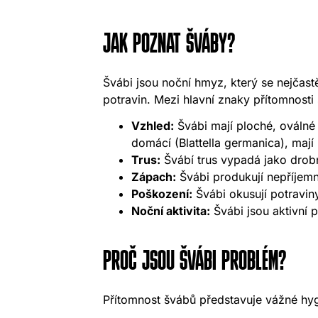
JAK POZNAT ŠVÁBY?
Švábi jsou noční hmyz, který se nejčast
potravin. Mezi hlavní znaky přítomnosti 
Vzhled:
Švábi mají ploché, oválné 
domácí (Blattella germanica), mají
Trus:
Švábí trus vypadá jako drobné
Zápach:
Švábi produkují nepříjemný
Poškození:
Švábi okusují potraviny
Noční aktivita:
Švábi jsou aktivní 
PROČ JSOU ŠVÁBI PROBLÉM?
Přítomnost švábů představuje vážné hygi