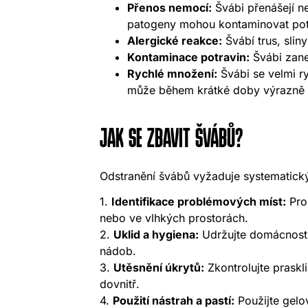
Přenos nemocí:
Švábi přenášejí ne
patogeny mohou kontaminovat pot
Alergické reakce:
Švábí trus, slin
Kontaminace potravin:
Švábi zanec
Rychlé množení:
Švábi se velmi r
může během krátké doby výrazně z
JAK SE ZBAVIT ŠVÁBŮ?
Odstranění švábů vyžaduje systematický 
1.
Identifikace problémových míst:
Proh
nebo ve vlhkých prostorách.
2.
Uklid a hygiena:
Udržujte domácnost č
nádob.
3.
Utěsnění úkrytů:
Zkontrolujte praskl
dovnitř.
4.
Použití nástrah a pastí:
Použijte gelo